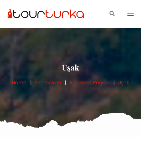
Uşak
Home
Entdecken
Ägäische Region
Uşak