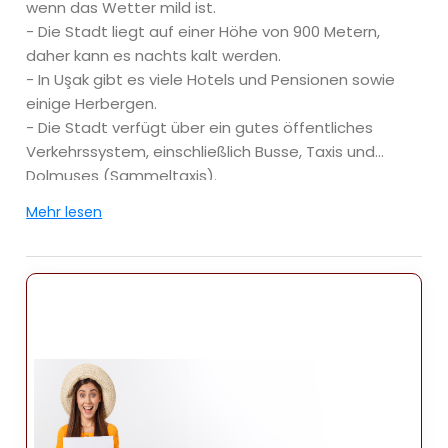
wenn das Wetter mild ist.
- Die Stadt liegt auf einer Höhe von 900 Metern,
daher kann es nachts kalt werden.
- In Uşak gibt es viele Hotels und Pensionen sowie
einige Herbergen.
- Die Stadt verfügt über ein gutes öffentliches
Verkehrssystem, einschließlich Busse, Taxis und
Dolmuşes (Sammeltaxis).
- Es gibt viele Restaurants in Uşak, das sowohl
Mehr lesen
türkische als auch internationale Küche serviert.
- Die Stadt beherbergt eine Reihe historischer
Stätten, darunter die Uşak-Burg, das Uşak-Museum
und die Uşak Ulu Camii (Große Moschee).
Hier sind einige Tipps für einen Besuch in Uşak:
- Besuchen Sie unbedingt die Uşak-Burg, die einen
atemberaubenden Blick auf die Stadt bietet.
- Machen Sie einen Spaziergang durch die Altstadt