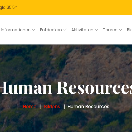
gla
35.5
°
Informationen
Entdecken
Aktivitäten
Touren
Bl
Human Resource
Home
Bildens
Human Resources