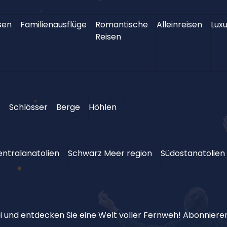
sen
Familienausflüge
Romantische
Alleinreisen
Luxu
Reisen
t
Schlösser
Berge
Höhlen
entralanatolien
Schwarz Meer region
Südostanatolien
 und entdecken Sie eine Welt voller Fernweh! Abonnieren