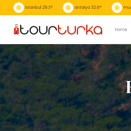
istanbul
29.3
°
antalya
32.6
°
mu
Home