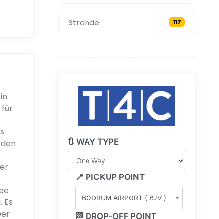
Strände
117
in
 für
es
🔃 WAY TYPE
 den
ber
📍 PICKUP POINT
See
BODRUM AIRPORT ( BJV )
. Es
Der
🏁 DROP-OFF POINT