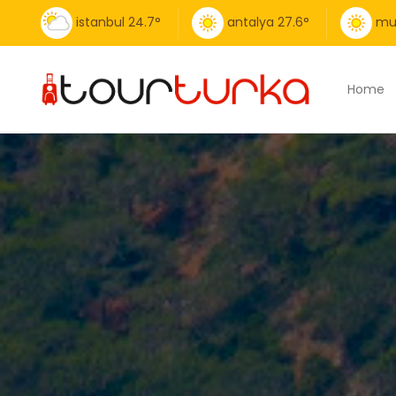
istanbul
24.7
°
antalya
27.6
°
mu
Home