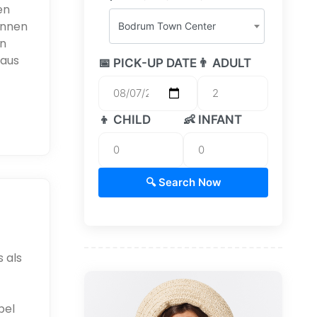
en
önnen
Bodrum Town Center
n
 aus
📅 PICK-UP DATE
👨 ADULT
👦 CHILD
👶 INFANT
🔍 Search Now
 als
bel