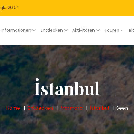
gla
26.6
°
Informationen
Entdecken
Aktivitäten
Touren
Bl
İstanbul
Home
Entdecken
Marmara
İstanbul
Seen