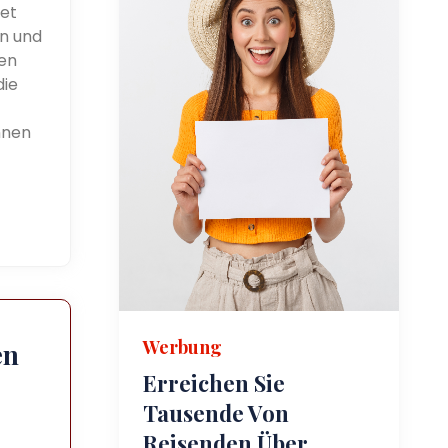
et
en und
den
die
nnen
Werbung
en
Erreichen Sie
Tausende Von
Reisenden Über