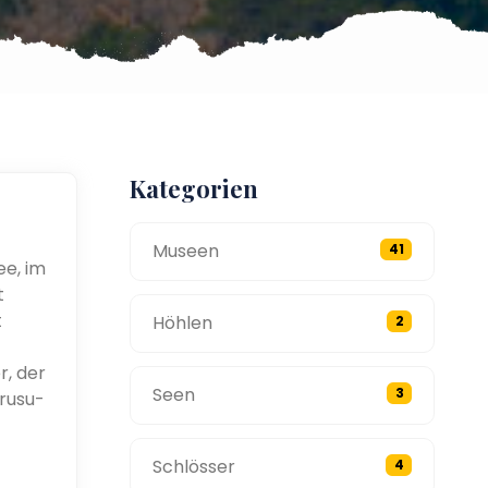
Kategorien
Museen
41
e, im
t
t
Höhlen
2
r, der
Seen
3
rusu-
Schlösser
4