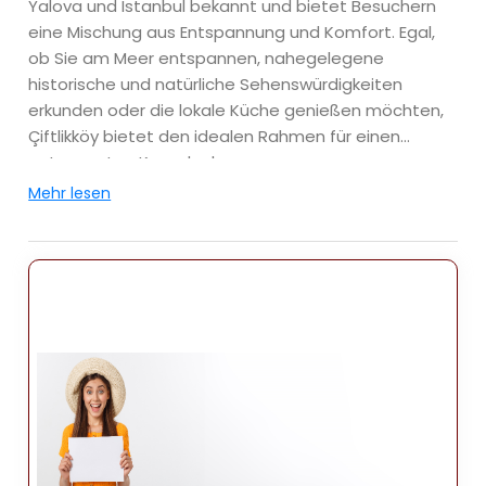
Yalova und Istanbul bekannt und bietet Besuchern
eine Mischung aus Entspannung und Komfort. Egal,
ob Sie am Meer entspannen, nahegelegene
historische und natürliche Sehenswürdigkeiten
erkunden oder die lokale Küche genießen möchten,
Çiftlikköy bietet den idealen Rahmen für einen
entspannten Kurzurlaub.
Mehr lesen
Lage
Çiftlikköy liegt nur 5 Kilometer östlich der Stadt
Yalova und etwa 65 Kilometer südlich von Istanbul
und ist somit ein gut erreichbares Reiseziel für
inländische und internationale Reisende. Die
Küstenlage der Stadt bietet atemberaubende
Ausblicke auf das Marmarameer und die
unmittelbare Nähe zur Stadt Yalova ermöglicht es
Besuchern, sowohl städtische als auch ländliche
Sehenswürdigkeiten bequem zu erkunden. Mit seiner