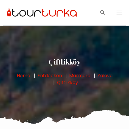
Çiftlikköy
Home
Entdecken
Marmara
Yalova
Çiftlikköy