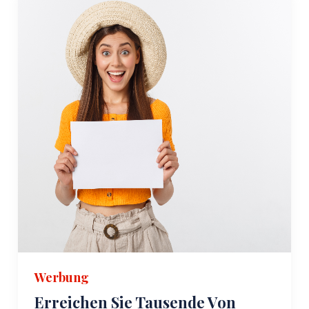
entfernt liegt. Yalova ist für seine Thermalquellen
bekannt, deren heilende Wirkung schon seit der
Römerzeit genutzt wurde. Besucher können in den
Thermalbädern entspannen, die angeblich bei einer
Vielzahl von Gesundheitsproblemen helfen, darunter
Gelenkschmerzen und Hauterkrankungen. Die
Yalova-Thermalquellen sind ein Muss für alle, die sich
für Wellnesstourismus interessieren.
Eine weitere nahegelegene Sehenswürdigkeit ist das
Yürüyen Köşk oder das Walking Mansion in Yalova.
Dieses historische Holzhaus diente einst Mustafa
Kemal Atatürk, dem Gründer der modernen Türkei,
als Sommerresidenz. Das Herrenhaus ist berühmt
dafür, dass es zum Schutz eines nahegelegenen
Baumes um mehrere Meter verschoben wurde.
Heute dient es als Museum, in dem Besucher mehr
Werbung
über Atatürks Leben und Erbe erfahren können.
Erreichen Sie Tausende Von