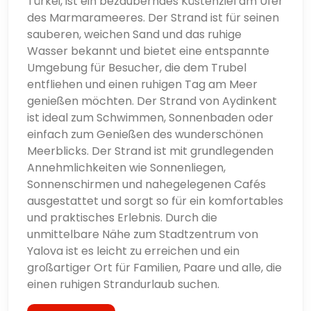
Türkei, ist ein bezauberndes Küstenziel am Ufer
des Marmarameeres. Der Strand ist für seinen
Çiftlikköy ist ein verstecktes Juwel an der
sauberen, weichen Sand und das ruhige
Marmaraküste der Türkei und bietet Besuchern viel
Wasser bekannt und bietet eine entspannte
zu bieten ein friedlicher und entspannender
Umgebung für Besucher, die dem Trubel
Zufluchtsort umgeben von natürlicher Schönheit. Mit
entfliehen und einen ruhigen Tag am Meer
seinen ruhigen Stränden, der freundlichen
genießen möchten. Der Strand von Aydinkent
Atmosphäre und der günstigen Lage in der Nähe von
ist ideal zum Schwimmen, Sonnenbaden oder
Yalova und Istanbul bietet Çiftlikköy den perfekten
einfach zum Genießen des wunderschönen
Rahmen für einen entspannten Urlaub. Egal, ob Sie
Meerblicks. Der Strand ist mit grundlegenden
einen Wochenendausflug oder einen längeren
Annehmlichkeiten wie Sonnenliegen,
Aufenthalt planen, Çiftlikköys Mischung aus
Sonnenschirmen und nahegelegenen Cafés
Küstencharme, modernen Annehmlichkeiten und
ausgestattet und sorgt so für ein komfortables
nahegelegenen Attraktionen sorgt für ein
und praktisches Erlebnis. Durch die
unvergessliches Erlebnis.
unmittelbare Nähe zum Stadtzentrum von
Yalova ist es leicht zu erreichen und ein
Seine gute Erreichbarkeit von Istanbul und Yalova
großartiger Ort für Familien, Paare und alle, die
aus, kombiniert mit seiner einladenden Gemeinde
einen ruhigen Strandurlaub suchen.
und malerischen Landschaften machen Çiftlikköy zu
einem idealen Reiseziel für diejenigen, die Ruhe und