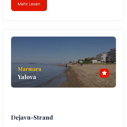
Entspannung suchen. Egal, ob Sie in den warmen
Mehr Lesen
Sommermonaten oder in den kühleren Jahreszeiten
im Frühling und Herbst zu Besuch sind, Çiftlikköy
bietet für jeden etwas, vom Wassersportler über
Naturliebhaber bis hin zum Wellnesssuchenden, der
sich in den nahegelegenen Thermalquellen erholen
möchte.
Marmara
Yalova
Dejavu-Strand