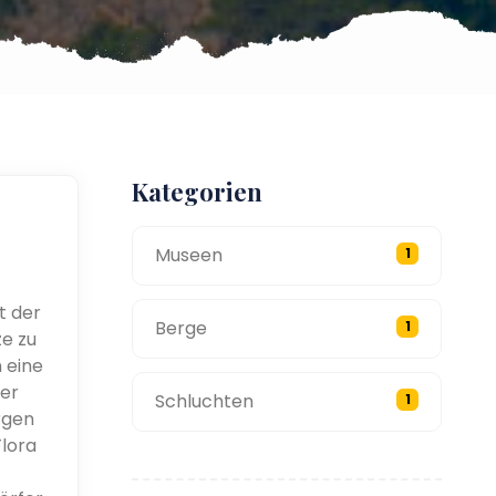
Kategorien
Museen
1
t der
Berge
1
ze zu
 eine
ter
Schluchten
1
rgen
Flora