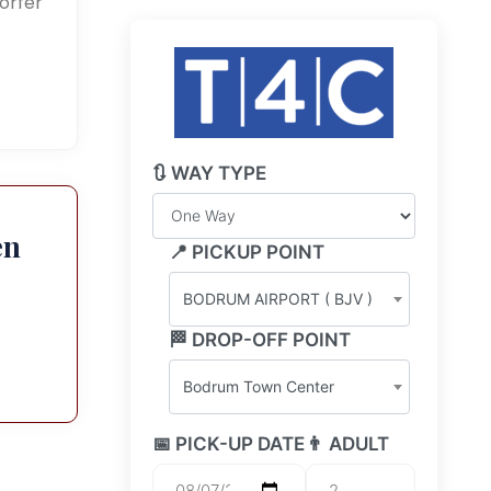
örfer
🔃 WAY TYPE
en
📍 PICKUP POINT
BODRUM AIRPORT ( BJV )
🏁 DROP-OFF POINT
Bodrum Town Center
📅 PICK-UP DATE
👨 ADULT