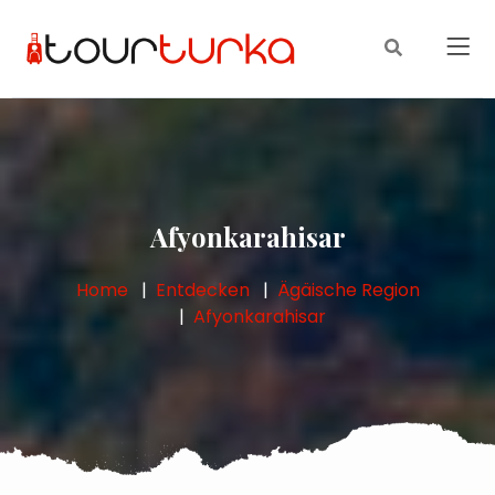
Afyonkarahisar
Home
Entdecken
Ägäische Region
Afyonkarahisar