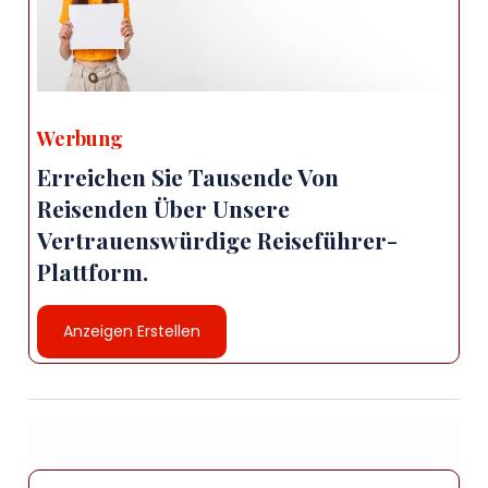
- In Afyonkarahisar gibt es viele Restaurants, die
sowohl türkische als auch internationale Küche
servieren .
- Die Stadt beherbergt eine Reihe historischer
Stätten, darunter die Burg Afyonkarahisar, das
Werbung
Afyonkarahisar-Museum und die Afyonkarahisar Ulu
Camii (Große Moschee).
Erreichen Sie Tausende Von
Reisenden Über Unsere
Hier einige Tipps für einen Besuch in Afyonkarahisar:<
Vertrauenswürdige Reiseführer-
br>
Plattform.
- Besuchen Sie unbedingt die Burg Afyonkarahisar,
die einen atemberaubenden Blick auf die Stadt
bietet.
Anzeigen Erstellen
- Nehmen Sie ein Bad in einer der heißen Quellen der
Stadt, denen heilende Eigenschaften nachgesagt
werden.
- Besuchen Sie das Afyonkarahisar-Museum, das
eine Sammlung von Artefakten aus der Geschichte
der Stadt beherbergt.