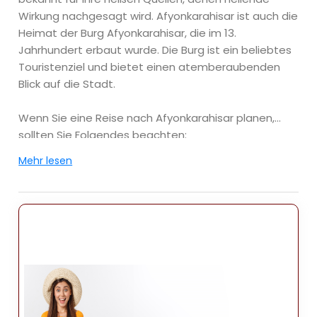
Wirkung nachgesagt wird. Afyonkarahisar ist auch die
Heimat der Burg Afyonkarahisar, die im 13.
Jahrhundert erbaut wurde. Die Burg ist ein beliebtes
Touristenziel und bietet einen atemberaubenden
Blick auf die Stadt.
Wenn Sie eine Reise nach Afyonkarahisar planen,
sollten Sie Folgendes beachten:
Mehr lesen
- Die beste Zeit Ein Besuch lohnt sich im Frühling oder
Herbst, wenn das Wetter mild ist.
- Die Stadt liegt auf einer Höhe von 1.000 Metern,
daher kann es nachts kalt werden.
- In Afyonkarahisar gibt es viele Hotels und
Pensionen sowie einige Herbergen.
- Die Stadt verfügt über ein gutes öffentliches
Verkehrssystem, einschließlich Bussen, Taxis und
Dolmuşes (Sammeltaxis).