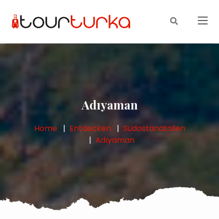
Adıyaman
Home
Entdecken
Südostanatolien
Adıyaman