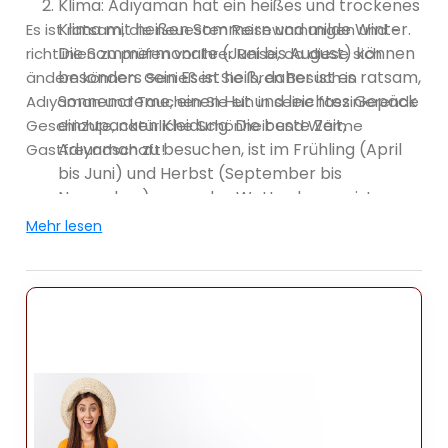
Klima: Adıyaman hat ein heißes und trockenes
Klima mit heißen Sommern und milde Winter.
Es ist ratsam, die neuesten Reisewarnungen und -
Die Sommermonate (Juni bis August) können
richtlinien zu prüfen vor Ihrer Reise, da diese sich
besonders sein Es ist heiß, daher ist es ratsam,
ändern können. Genießen Sie Ihren Besuch in
Sonnencreme, einen Hut und leichtes Gepäck
Adıyaman und Tauchen Sie ein in seine faszinierende
einzupacken Kleidung. Die beste Zeit,
Geschichte, natürliche Schönheit und Wärme
Adıyaman zu besuchen, ist im Frühling (April
Gastfreundschaft!
bis Juni) und Herbst (September bis
November), wenn das Wetter besser ist
mäßig.
Mehr lesen
Attraktionen: Adıyaman bietet eine Reihe von
Attraktionen, darunter historische Stätten
und Naturlandschaften. Hier sind einige
beliebte Orte Besuchen Sie:
Berg Nemrut: Einer der berühmtesten Orte in
Adıyaman ist der Berg Nemrut, ein UNESCO-
Weltkulturerbe. Der Berg ist die Heimat der
das Mausoleum des antiken Commagene-