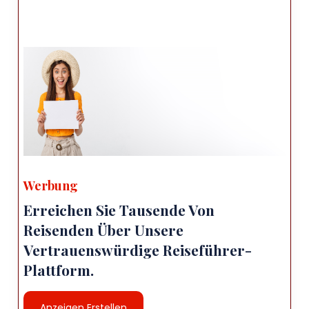
hethitische, römische und byzantinische
Epoche.
Cendere-Brücke: Die Cendere-Brücke liegt in
der Nähe der Stadt Kahta eine antike
römische Brücke, die den Bach Cendere
überspannt. Bestaunen Sie die
beeindruckende technische und historische
Bedeutung davon gut erhaltene Struktur.
Lokale Küche: Adıyaman ist bekannt für seine
köstliche Küche. beeinflusst von türkischen
Werbung
und arabischen Aromen. Verpassen Sie das
Erreichen Sie Tausende Von
nicht Gelegenheit, lokale Spezialitäten wie
Reisenden Über Unsere
„Adıyaman Kebabı“ zu probieren (gegrilltes
Vertrauenswürdige Reiseführer-
Fleischgericht), „Keme mantısı“ (eine Art
Knödel) und „Fıstıklı“. Baklava“ (mit Pistazien
Plattform.
gefülltes Gebäck). Die Region ist auch für ihre
bekannt Pistazien, probieren Sie also
Anzeigen Erstellen