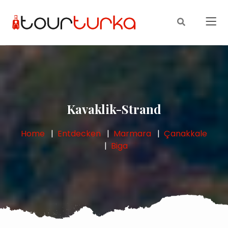
Kavaklik-Strand
Home
Entdecken
Marmara
Çanakkale
Biga