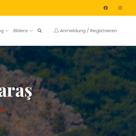
Anmeldung / Registrieren
og
Bildens
araş
aş