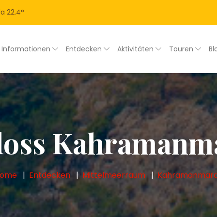
la
22.4
°
Informationen
Entdecken
Aktivitäten
Touren
Bl
loss Kahramanm
Home
Entdecken
Mittelmeerraum
Kahramanmar