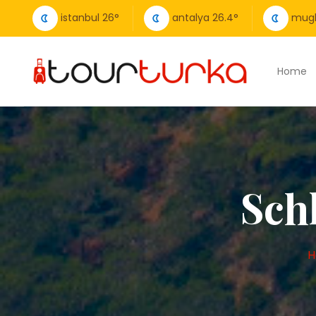
istanbul
26
°
antalya
26.4
°
mug
Home
Sch