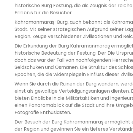
historische Burg Festung, die als Zeugnis der reic
Erlebnis für die Besucher.
Kahramanmaraş-Burg, auch bekannt als Kahramanmar
Stadt. Mit seiner strategischen Aufgrund seiner La
Region. Zeuge verschiedener Zivilisationen und Rei
Die Erkundung der Burg Kahramanmaraş ermöglicht
historische Bedeutung der Festung. Der Die Ursprün
doch das war der Fall von nachfolgenden Herrscher
Seldschuken und Osmanen. Die Struktur des Schloss
Epochen, die die widerspiegeln Einfluss dieser Zivili
Wenn Sie durch die Ruinen der Burg wandern, werd
einst als gewaltige Verteidigungsanlagen dienten.
bieten Einblicke in die Militärtaktiken und Ingeni
einen Panoramablick auf die Stadt und ihre Umgeb
Fotografie Enthusiasten.
Der Besuch der Burg Kahramanmaraş ermöglicht es 
der Region und gewinnen Sie ein tieferes Verständni