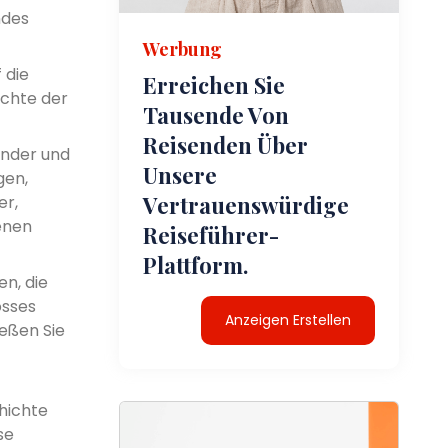
ndes
Werbung
 die
Erreichen Sie
ichte der
Tausende Von
Reisenden Über
under und
Unsere
gen,
Vertrauenswürdige
er,
enen
Reiseführer-
Plattform.
n, die
osses
Anzeigen Erstellen
ießen Sie
hichte
se