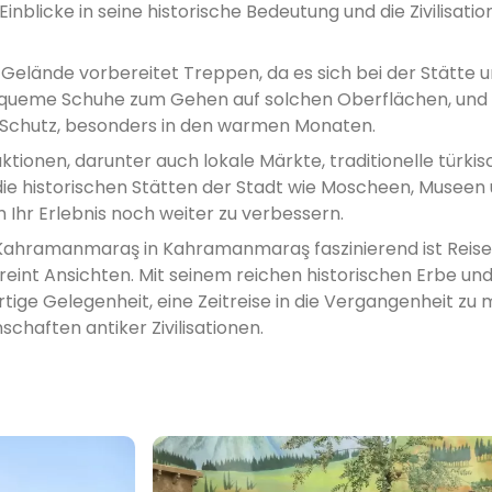
nblicke in seine historische Bedeutung und die Zivilisatio
 Gelände vorbereitet Treppen, da es sich bei der Stätte 
 bequeme Schuhe zum Gehen auf solchen Oberflächen, und
 Schutz, besonders in den warmen Monaten.
tionen, darunter auch lokale Märkte, traditionelle türkis
ie historischen Stätten der Stadt wie Moscheen, Museen 
 Ihr Erlebnis noch weiter zu verbessern.
Kahramanmaraş in Kahramanmaraş faszinierend ist Reisez
int Ansichten. Mit seinem reichen historischen Erbe und
rtige Gelegenheit, eine Zeitreise in die Vergangenheit z
chaften antiker Zivilisationen.