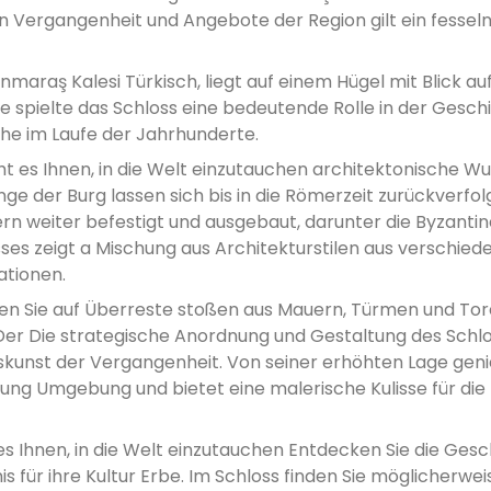
hen Vergangenheit und Angebote der Region gilt ein fessel
aş Kalesi Türkisch, liegt auf einem Hügel mit Blick auf
ge spielte das Schloss eine bedeutende Rolle in der Gesch
che im Laufe der Jahrhunderte.
 es Ihnen, in die Welt einzutauchen architektonische W
ge der Burg lassen sich bis in die Römerzeit zurückverfol
n weiter befestigt und ausgebaut, darunter die Byzantin
es zeigt a Mischung aus Architekturstilen aus verschied
sationen.
en Sie auf Überreste stoßen aus Mauern, Türmen und Tore
 Der Die strategische Anordnung und Gestaltung des Schl
eurskunst der Vergangenheit. Von seiner erhöhten Lage gen
ung Umgebung und bietet eine malerische Kulisse für die
Ihnen, in die Welt einzutauchen Entdecken Sie die Gesc
s für ihre Kultur Erbe. Im Schloss finden Sie möglicherwei