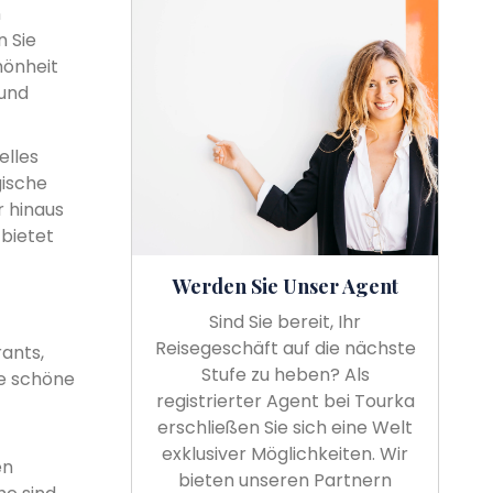
n
 Sie
hönheit
 und
elles
gische
r hinaus
 bietet
Werden Sie Unser Agent
Sind Sie bereit, Ihr
Reisegeschäft auf die nächste
ants,
Stufe zu heben? Als
ne schöne
registrierter Agent bei Tourka
erschließen Sie sich eine Welt
exklusiver Möglichkeiten. Wir
en
bieten unseren Partnern