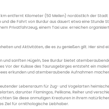
0 km entfernt Kilometer (50 Meilen) nordöstlich der Stadt 
hen und die Fahrt von Burdur aus dauert etwa eine Stunde S
em Privatfahrzeug, einem Taxi usw. erreichen organisier
iten und Aktivitäten, die es zu genießen gilt. Hier sind e
n und sanften Hügeln, See Burdur bietet atemberaubend
s Vor der Kulisse des Taurusgebirges entsteht ein maler
des Sees erkunden und atemberaubende Aufnahmen mache
deutender Lebensraum für Zug- und Vogelarten heimisch
elarten, darunter Flamingos, Pelikane, Reiher und versch
ten Sie diese anmutigen Kreaturen in ihrem natürliche
 Ziel für ornithologische Liebhaber.