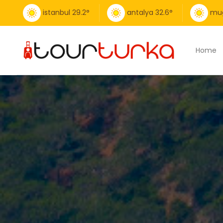
istanbul
29.2
°
antalya
32.6
°
mu
Home