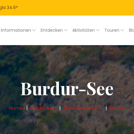
gla
34.6
°
Informationen
Entdecken
Aktivitäten
Touren
Bl
Burdur-See
Home
Entdecken
Mittelmeerraum
Burdur