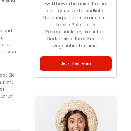
e sind
wettbewerbsfähige Preise,
eine benutzerfreundliche
Buchungsplattform und eine
breite Palette an
en und
Reiseprodukten, die auf die
a,
Bedürfnisse Ihrer Kunden
or zu
zugeschnitten sind.
adt von
Jetzt Beitreten
ädt Sie
iniert
er
sterte