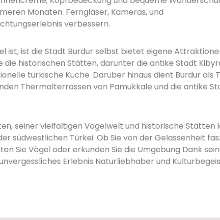
 Sonnencreme, Kopfbedeckung und bequeme Wanderschuh
meren Monaten. Ferngläser, Kameras, und
chtungserlebnis verbessern.
 ist, ist die Stadt Burdur selbst bietet eigene Attraktion
 die historischen Stätten, darunter die antike Stadt Kibyr
ionelle türkische Küche. Darüber hinaus dient Burdur als T
enden Thermalterrassen von Pamukkale und die antike St
, seiner vielfältigen Vogelwelt und historische Stätten l
 der südwestlichen Türkei. Ob Sie von der Gelassenheit fasz
hten Sie Vögel oder erkunden Sie die Umgebung Dank sein
unvergessliches Erlebnis Naturliebhaber und Kulturbegei