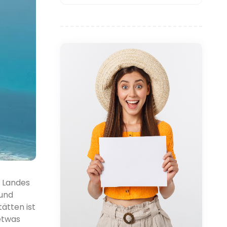
s Landes
 und
tätten ist
 etwas