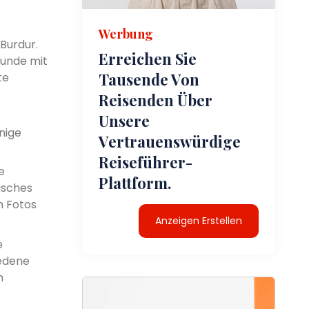
Werbung
Burdur.
Erreichen Sie
tunde mit
Tausende Von
te
Reisenden Über
Unsere
inige
Vertrauenswürdige
Reiseführer-
e
Plattform.
isches
n Fotos
Anzeigen Erstellen
e
iedene
n