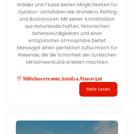
erhaltenes römisches Theater, eine
Wälder und Flüsse bieten Möglichkeiten für
atemberaubende Uferpromenade und einen
Outdoor-Aktivitäten wie Wandern, Rafting
belebten Marktplatz. Die wunderschönen
und Bootstouren. Mit seiner Kombination
Sandstrände und das kristallklare Wasser von Side
aus Naturlandschaften, historischen
bieten zahlreiche Möglichkeiten zur Entspannung und
Sehenswürdigkeiten und einer
für Wassersport.
entspannten Atmosphäre bietet
- Belek: Belek ist ein bekannter Ferienort, der für
Manavgat einen perfekten Zufluchtsort für
seine luxuriösen Hotels, erstklassigen Golfplätze und
Reisende, die die Schönheit der türkischen
unberührten Strände bekannt ist. Es ist ein beliebtes
Mittelmeerküste erleben möchten.
Reiseziel für Golfbegeisterte und bietet eine Reihe
von Outdoor-Aktivitäten, darunter Wassersport,
Mittelmeerraum,Antalya,Manavgat
Reiten und Wandern im nahe gelegenen
Mehr Lesen
Taurusgebirge.
- Kemer: Kemer ist eine Küstenstadt zwischen dem
Meer und dem Taurusgebirge . Es bietet
wunderschöne Strände, einen modernen
Yachthafen und ein lebhaftes Stadtzentrum voller
Geschäfte, Restaurants und Bars. Kemer ist auch ein
Tor zu den Naturwundern des Olympos-