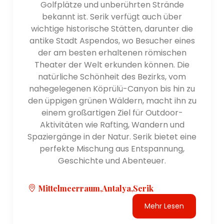
Golfplätze und unberührten Strände
römische Bäder und ein Stadion. Die Stätte bietet
bekannt ist. Serik verfügt auch über
einen faszinierenden Einblick in die alten
wichtige historische Stätten, darunter die
Zivilisationen, die einst in der Region florierten.
antike Stadt Aspendos, wo Besucher eines
- Termessos: Termessos ist eine antike Stadt im
der am besten erhaltenen römischen
Taurusgebirge. Es ist bekannt für seine dramatische
Theater der Welt erkunden können. Die
Bergkulisse und bemerkenswert erhaltene Ruinen,
natürliche Schönheit des Bezirks, vom
darunter ein Theater, eine Nekropole und
nahegelegenen Köprülü-Canyon bis hin zu
Verteidigungsmauern. Der Standort bietet einen
den üppigen grünen Wäldern, macht ihn zu
Panoramablick auf die umliegende Landschaft.
einem großartigen Ziel für Outdoor-
- Phaselis: Phaselis ist eine antike lykische Stadt in
Aktivitäten wie Rafting, Wandern und
der Nähe von Kemer. Es verfügt über gut erhaltene
Spaziergänge in der Natur. Serik bietet eine
Ruinen, darunter einen antiken Hafen, römische
perfekte Mischung aus Entspannung,
Bäder und verschiedene antike Bauwerke. Besucher
Geschichte und Abenteuer.
können die archäologische Stätte erkunden und an
den wunderschönen Stränden in der Nähe
Mittelmeerraum,Antalya,Serik
entspannen.
Mehr Lesen
Natürliche Schönheit: