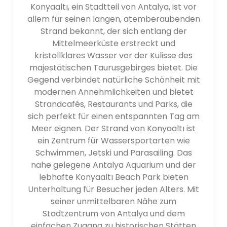
Konyaaltı, ein Stadtteil von Antalya, ist vor
- Saklikent-Schlucht: Die Saklikent-Schlucht,
allem für seinen langen, atemberaubenden
nordwestlich von Antalya gelegen, ist ein
Strand bekannt, der sich entlang der
Naturwunder, das von rauschenden Gewässern
Mittelmeerküste erstreckt und
geformt wurde. Besucher können durch die enge
kristallklares Wasser vor der Kulisse des
Schlucht wandern, das kühle Wasser genießen und
majestätischen Taurusgebirges bietet. Die
die hoch aufragenden Klippen bestaunen.
Gegend verbindet natürliche Schönheit mit
- Düden-Wasserfälle: Die Düden-Wasserfälle, etwas
modernen Annehmlichkeiten und bietet
außerhalb von Antalya gelegen, bieten eine
Strandcafés, Restaurants und Parks, die
malerische Kulisse, in der der Fluss Duden felsige
sich perfekt für einen entspannten Tag am
Klippen hinabstürzt das Mittelmeer. Besucher können
Meer eignen. Der Strand von Konyaaltı ist
die atemberaubende Aussicht genießen und in der
ein Zentrum für Wassersportarten wie
umliegenden Parklandschaft entspannen.
Schwimmen, Jetski und Parasailing. Das
- Schmetterlingstal: Das Schmetterlingstal in der
nahe gelegene Antalya Aquarium und der
Nähe von Fethiye ist ein verstecktes Juwel, das für
lebhafte Konyaaltı Beach Park bieten
seine natürliche Schönheit und vielfältige
Unterhaltung für Besucher jeden Alters. Mit
Schmetterlingsarten bekannt ist. Das Tal ist mit dem
seiner unmittelbaren Nähe zum
Boot erreichbar und bietet Wanderwege,
Stadtzentrum von Antalya und dem
Wasserfälle und einen einsamen Strand.
einfachen Zugang zu historischen Stätten