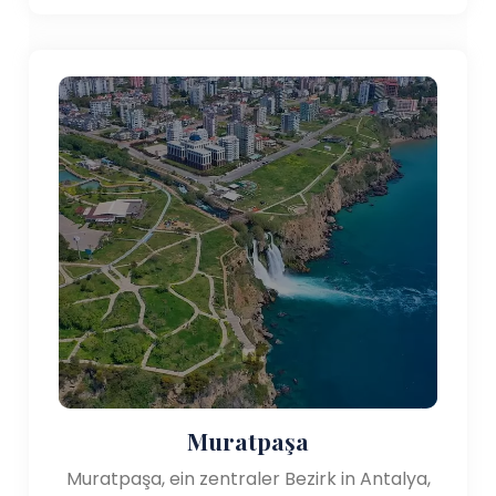
Die Region Antalya ist bekannt für ihre
atemberaubende natürliche Schönheit, die von
unberührten Stränden bis hin zu schroffen Bergen
reicht. Zu den bemerkenswerten Naturattraktionen
gehören:
- Nationalpark Koprulu Canyon: Dieser Nationalpark
liegt nordöstlich von Antalya und bietet
atemberaubende Naturschönheiten, darunter eine
tiefe Schlucht, üppige Wälder und den Fluss
Köprüçay. Besucher können inmitten der malerischen
Landschaften Rafting, Wandern und Picknicken
genießen.
- Saklikent-Schlucht: Die Saklikent-Schlucht,
nordwestlich von Antalya gelegen, ist ein
Naturwunder, das von rauschenden Gewässern
geformt wurde. Besucher können durch die enge
Muratpaşa
Schlucht wandern, das kühle Wasser genießen und
Muratpaşa, ein zentraler Bezirk in Antalya,
die hoch aufragenden Klippen bestaunen.