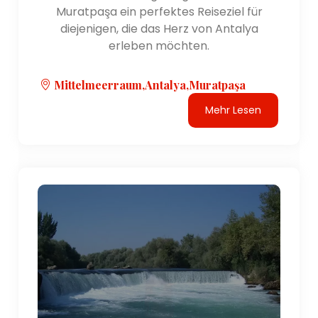
Muratpaşa ein perfektes Reiseziel für
Kulturszene bekannt ist. Es bietet eine perfekte
diejenigen, die das Herz von Antalya
Mischung aus natürlicher Schönheit, historischer
erleben möchten.
Bedeutung und modernen Annehmlichkeiten und ist
damit eine beliebte Wahl für Reisende, die
abwechslungsreiche Erlebnisse suchen. Die Region
Mittelmeerraum,Antalya,Muratpaşa
liegt rund um die Stadt Antalya und umfasst eine
Mehr Lesen
breite Palette an Attraktionen und Reisezielen.
Geographie:
Die Region Antalya nimmt einen bedeutenden Teil
der türkischen Mittelmeerküste ein, die als
Türkisküste bekannt ist. Die Landschaft ist geprägt
von atemberaubenden Sandstränden, kristallklarem
azurblauem Wasser und dem majestätischen
Taurusgebirge. Die Region beherbergt auch die
berühmte Bucht von Antalya, die eine malerische
Kulisse für die Küstenstädte bietet.