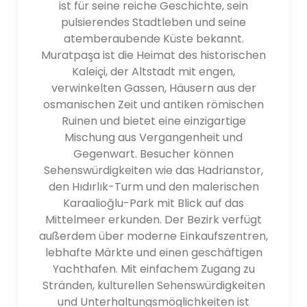
ist für seine reiche Geschichte, sein
- Düden-Wasserfälle: Die Düden-Wasserfälle, etwas
pulsierendes Stadtleben und seine
außerhalb von Antalya gelegen, bieten eine
atemberaubende Küste bekannt.
malerische Kulisse, in der der Fluss Duden felsige
Muratpaşa ist die Heimat des historischen
Klippen hinabstürzt das Mittelmeer. Besucher können
Kaleiçi, der Altstadt mit engen,
die atemberaubende Aussicht genießen und in der
verwinkelten Gassen, Häusern aus der
umliegenden Parklandschaft entspannen.
osmanischen Zeit und antiken römischen
- Schmetterlingstal: Das Schmetterlingstal in der
Ruinen und bietet eine einzigartige
Nähe von Fethiye ist ein verstecktes Juwel, das für
Mischung aus Vergangenheit und
seine natürliche Schönheit und vielfältige
Gegenwart. Besucher können
Schmetterlingsarten bekannt ist. Das Tal ist mit dem
Sehenswürdigkeiten wie das Hadrianstor,
Boot erreichbar und bietet Wanderwege,
den Hıdırlık-Turm und den malerischen
Wasserfälle und einen einsamen Strand.
Karaalioğlu-Park mit Blick auf das
Mittelmeer erkunden. Der Bezirk verfügt
Transport:
außerdem über moderne Einkaufszentren,
Die Region Antalya ist gut angebunden und leicht
lebhafte Märkte und einen geschäftigen
erreichbar. AntalyaDie Region Antalya liegt an der
Yachthafen. Mit einfachem Zugang zu
Südwestküste der Türkei und ist ein faszinierendes
Stränden, kulturellen Sehenswürdigkeiten
Reiseziel, das für seine atemberaubende
und Unterhaltungsmöglichkeiten ist
Mittelmeerküste, antike Ruinen und seine lebendige