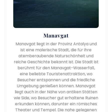
Beliebte Reiseziele:
Die Region Antalya verfügt über mehrere beliebte
Reiseziele, die eine breite Palette an Attraktionen
und Attraktionen bieten Erfahrungen. Zu den
bemerkenswerten Orten, die es zu erkunden gilt,
gehören:
Manavgat
- Stadt Antalya: Antalya, die größte Stadt der
Manavgat liegt in der Provinz Antalya und
Region, ist ein lebendiges und kosmopolitisches
ist eine malerische Stadt, die für ihre
Zentrum, das Geschichte und Moderne nahtlos
atemberaubende Naturschönheit und
miteinander verbindet. Das historische Zentrum der
reiche Geschichte bekannt ist. Die Stadt ist
Stadt, bekannt als Kaleiçi, bietet gut erhaltene
berühmt für den Manavgat-Wasserfall,
Architektur aus der osmanischen Zeit, enge Gassen
eine beliebte Touristenattraktion, wo
und charmante Cafés. Antalya bietet außerdem
Besucher entspannen und die friedliche
einen geschäftigen Yachthafen, eine Vielzahl von
Umgebung genießen können. Manavgat
Museen und ein pulsierendes Nachtleben.
liegt auch in der Nähe von antiken Stätten
- Side: Side liegt östlich von Antalya und ist eine
wie Side, wo Besucher gut erhaltene Ruinen
Küstenstadt, die für ihre antiken Ruinen und ihre
erkunden können, darunter ein römisches
malerische Umgebung bekannt ist. Es bietet ein gut
Theater und Tempel. Die nahe gelegenen