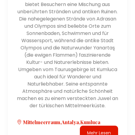
Theater, eines der beeindruckendsten der Welt. Das
bietet Besuchern eine Mischung aus
Theater beherbergt noch heute Aufführungen und
unberührten Stränden und antiken Ruinen.
bietet einen Einblick in die Pracht des Römischen
Die nahegelegenen Strände von Adrasan
Reiches.
und Olympos sind beliebte Orte zum
- Perge: Perge ist eine antike Stadt, nicht weit von
Sonnenbaden, Schwimmen und für
Antalya entfernt. Es verfügt über gut erhaltene
Wassersport, während die antike Stadt
Ruinen, darunter ein beeindruckendes Theater,
Olympos und die Naturwunder Yanartaş
römische Bäder und ein Stadion. Die Stätte bietet
(die ewigen Flammen) faszinierende
einen faszinierenden Einblick in die alten
Kultur- und Naturerlebnisse bieten.
Zivilisationen, die einst in der Region florierten.
Umgeben vom Taurusgebirge ist Kumluca
- Termessos: Termessos ist eine antike Stadt im
auch ideal für Wanderer und
Taurusgebirge. Es ist bekannt für seine dramatische
Naturliebhaber. Seine entspannte
Bergkulisse und bemerkenswert erhaltene Ruinen,
Atmosphäre und natürliche Schönheit
darunter ein Theater, eine Nekropole und
machen es zu einem versteckten Juwel an
Verteidigungsmauern. Der Standort bietet einen
der türkischen Mittelmeerküste.
Panoramablick auf die umliegende Landschaft.
- Phaselis: Phaselis ist eine antike lykische Stadt in
Mittelmeerraum,Antalya,Kumluca
der Nähe von Kemer. Es verfügt über gut erhaltene
Ruinen, darunter einen antiken Hafen, römische
Mehr Lesen