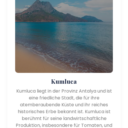
Nationalparks und der antiken Stadt Phaselis.
- Olympos und Cirali: Olympos und Cirali liegen in der
Nähe von Kemer und sind malerische Küstendörfer,
die für ihre natürliche Schönheit und entspannte
Atmosphäre bekannt sind. Besucher können die
antiken Ruinen von Olympos erkunden, auf dem
Lykischen Weg wandern und die unberührten
Strände und das kristallklare Wasser von Cirali
genießen.
Historische und kulturelle Bedeutung:
Kumluca
Die Region Antalya ist reich an Geschichte und
verfügt über ein reiches kulturelles Erbe. Zu den
Kumluca liegt in der Provinz Antalya und ist
bemerkenswerten historischen und kulturellen
eine friedliche Stadt, die für ihre
Stätten der Region gehören:
atemberaubende Küste und ihr reiches
historisches Erbe bekannt ist. Kumluca ist
- Aspendos: Aspendos ist berühmt für sein
berühmt für seine landwirtschaftliche
bemerkenswert erhaltenes antikes römisches
Produktion, insbesondere für Tomaten, und