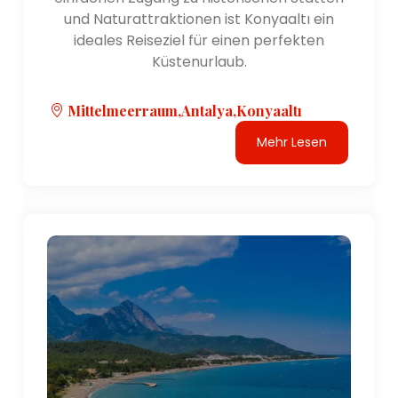
und Naturattraktionen ist Konyaaltı ein
Transport:
ideales Reiseziel für einen perfekten
Die Region Antalya ist gut angebunden und leicht
Küstenurlaub.
erreichbar. Antalya
Mittelmeerraum,Antalya,Konyaaltı
Mehr Lesen