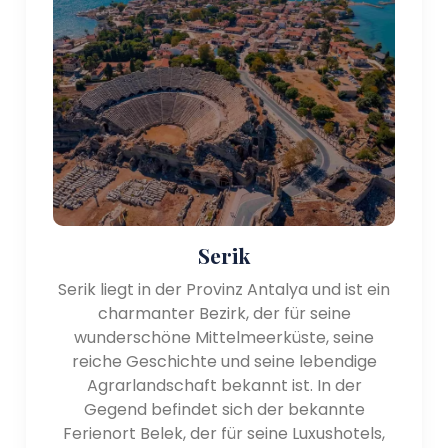
Lykischen Weg wandern und die unberührten
Strände und das kristallklare Wasser von Cirali
genießen.
Historische und kulturelle Bedeutung:
Die Region Antalya ist reich an Geschichte und
verfügt über ein reiches kulturelles Erbe. Zu den
bemerkenswerten historischen und kulturellen
Stätten der Region gehören:
Serik
- Aspendos: Aspendos ist berühmt für sein
bemerkenswert erhaltenes antikes römisches
Serik liegt in der Provinz Antalya und ist ein
Theater, eines der beeindruckendsten der Welt. Das
charmanter Bezirk, der für seine
Theater beherbergt noch heute Aufführungen und
wunderschöne Mittelmeerküste, seine
bietet einen Einblick in die Pracht des Römischen
reiche Geschichte und seine lebendige
Reiches.
Agrarlandschaft bekannt ist. In der
- Perge: Perge ist eine antike Stadt, nicht weit von
Gegend befindet sich der bekannte
Antalya entfernt. Es verfügt über gut erhaltene
Ferienort Belek, der für seine Luxushotels,
Ruinen, darunter ein beeindruckendes Theater,