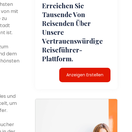
chsten
Erreichen Sie
 von mit
Tausende Von
 zu
Reisenden Über
tadt
Unsere
t ist.
Vertrauenswürdige
 zum
Reiseführer-
und dem
Plattform.
chönsten
Anzeigen Erstellen
les und
kelt, um
fer.
sucher
 in der