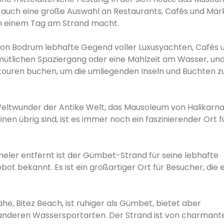
t auch eine große Auswahl an Restaurants, Cafés und Mär
ch einem Tag am Strand macht.
von Bodrum lebhafte Gegend voller Luxusyachten, Cafés 
gemütlichen Spaziergang oder eine Mahlzeit am Wasser, un
ouren buchen, um die umliegenden Inseln und Buchten z
Weltwunder der Antike Welt, das Mausoleum von Halikarn
en übrig sind, ist es immer noch ein faszinierender Ort f
eler entfernt ist der Gümbet-Strand für seine lebhafte
t bekannt. Es ist ein großartiger Ort für Besucher, die e
ähe, Bitez Beach, ist ruhiger als Gümbet, bietet aber
nderen Wassersportarten. Der Strand ist von charmant