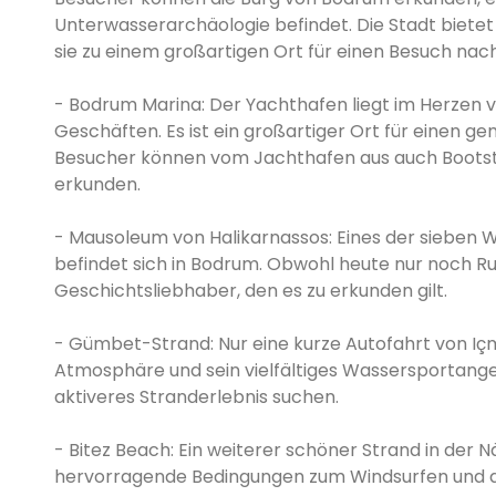
Unterwasserarchäologie befindet. Die Stadt biete
sie zu einem großartigen Ort für einen Besuch na
- Bodrum Marina: Der Yachthafen liegt im Herzen 
Geschäften. Es ist ein großartiger Ort für einen 
Besucher können vom Jachthafen aus auch Bootst
erkunden.
- Mausoleum von Halikarnassos: Eines der sieben 
befindet sich in Bodrum. Obwohl heute nur noch Ruin
Geschichtsliebhaber, den es zu erkunden gilt.
- Gümbet-Strand: Nur eine kurze Autofahrt von Içm
Atmosphäre und sein vielfältiges Wassersportangebo
aktiveres Stranderlebnis suchen.
- Bitez Beach: Ein weiterer schöner Strand in der N
hervorragende Bedingungen zum Windsurfen und a