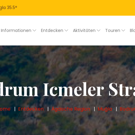
gla
35.5
°
Informationen
Entdecken
Aktivitäten
Touren
Bl
rum Icmeler St
Home
Entdecken
Ägäische Region
Muğla
Bodr