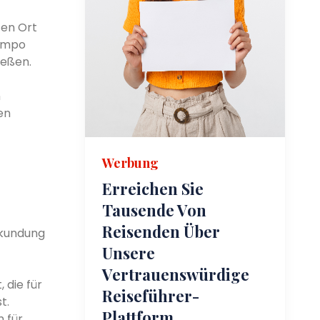
ten Ort
Tempo
ießen.
n
en
Werbung
Erreichen Sie
Tausende Von
Reisenden Über
rkundung
Unsere
Vertrauenswürdige
 die für
Reiseführer-
t.
Plattform.
 für