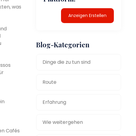
kten, was
Anzeigen Erstellen
und
d
u
Blog-Kategorien
Dinge die zu tun sind
assos
ür
Route
in
Erfahrung
Wie weitergehen
en Cafés