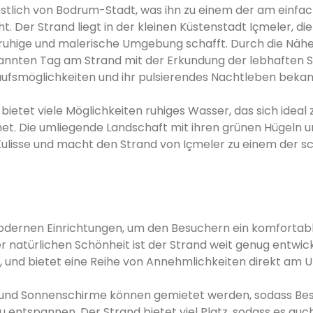
estlich von Bodrum-Stadt, was ihn zu einem der am einfa
Der Strand liegt in der kleinen Küstenstadt Içmeler, die
ruhige und malerische Umgebung schafft. Durch die Nähe
nnten Tag am Strand mit der Erkundung der lebhaften S
kaufsmöglichkeiten und ihr pulsierendes Nachtleben bekann
 bietet viele Möglichkeiten ruhiges Wasser, das sich ideal
et. Die umliegende Landschaft mit ihren grünen Hügeln 
ulisse und macht den Strand von Içmeler zu einem der s
modernen Einrichtungen, um den Besuchern ein komfortab
r natürlichen Schönheit ist der Strand weit genug entwic
 und bietet eine Reihe von Annehmlichkeiten direkt am U
 und Sonnenschirme können gemietet werden, sodass Be
ntspannen. Der Strand bietet viel Platz, sodass es auch