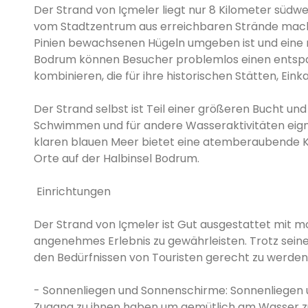
Der Strand von Içmeler liegt nur 8 Kilometer südw
vom Stadtzentrum aus erreichbaren Strände macht. 
Pinien bewachsenen Hügeln umgeben ist und eine 
Bodrum können Besucher problemlos einen entspa
kombinieren, die für ihre historischen Stätten, Ein
Der Strand selbst ist Teil einer größeren Bucht und
Schwimmen und für andere Wasseraktivitäten eign
klaren blauen Meer bietet eine atemberaubende K
Orte auf der Halbinsel Bodrum.
Einrichtungen
Der Strand von Içmeler ist Gut ausgestattet mit 
angenehmes Erlebnis zu gewährleisten. Trotz seine
den Bedürfnissen von Touristen gerecht zu werden,
- Sonnenliegen und Sonnenschirme: Sonnenliegen
Zugang zu ihnen haben um gemütlich am Wasser zu e