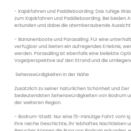
- Kajakfahren und Paddleboarding: Das ruhige Wa
zum Kajakfahren und Paddleboarding. Bei beiden A
erkunden und dabei die atemberaubende Aussicht 
- Bananenboote und Parasailing: Für eine unterha
verfügbar und bieten ein aufregendes Erlebnis, w
werden. Parasailing ist ebenfalls eine beliebte Op
Vogelperspektive auf den Strand und die umliege
Sehenswürdigkeiten in der Nähe
Zusätzlich zu seiner natürlichen Schönheit und Der
bedeutendsten Sehenswürdigkeiten von Bodrum und
der weiteren Region.
- Bodrum-Stadt: Nur eine 15-minütige Fahrt vom Içm
ihre reiche Geschichte, ihr lebhaftes Nachtleben 
Besucher können die Burg von Bodrum erkunden, ein