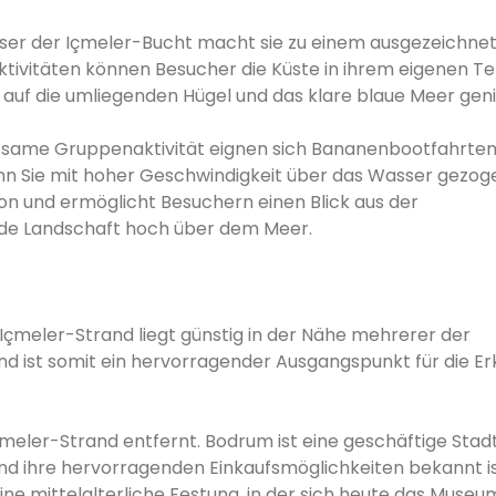
sser der Içmeler-Bucht macht sie zu einem ausgezeichne
ktivitäten können Besucher die Küste in ihrem eigenen 
auf die umliegenden Hügel und das klare blaue Meer gen
ltsame Gruppenaktivität eignen sich Bananenbootfahrte
enn Sie mit hoher Geschwindigkeit über das Wasser gezog
tion und ermöglicht Besuchern einen Blick aus der
nde Landschaft hoch über dem Meer.
 Içmeler-Strand liegt günstig in der Nähe mehrerer der
 ist somit ein hervorragender Ausgangspunkt für die E
eler-Strand entfernt. Bodrum ist eine geschäftige Stadt,
und ihre hervorragenden Einkaufsmöglichkeiten bekannt is
e mittelalterliche Festung, in der sich heute das Museum