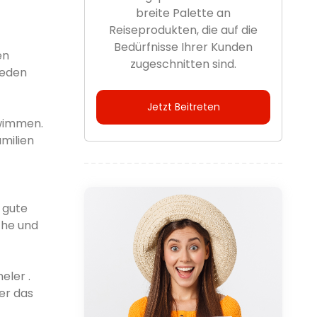
breite Palette an
Reiseprodukten, die auf die
Bedürfnisse Ihrer Kunden
en
zugeschnitten sind.
jeden
Jetzt Beitreten
hwimmen.
milien
 gute
che und
eler .
er das