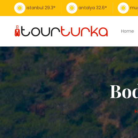
istanbul
29.3
°
antalya
32.6
°
mu
Home
Bod