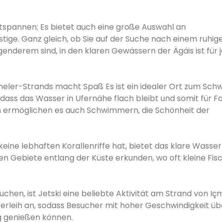
ntspannen; Es bietet auch eine große Auswahl an
tige. Ganz gleich, ob Sie auf der Suche nach einem ruhig
enderem sind, in den klaren Gewässern der Ägäis ist für 
meler-Strands macht Spaß Es ist ein idealer Ort zum Sc
dass das Wasser in Ufernähe flach bleibt und somit für Fa
gen ermöglichen es auch Schwimmern, die Schönheit der
ine lebhaften Korallenriffe hat, bietet das klare Wasser
en Gebiete entlang der Küste erkunden, wo oft kleine Fis
chen, ist Jetski eine beliebte Aktivität am Strand von Içm
erleih an, sodass Besucher mit hoher Geschwindigkeit üb
g genießen können.