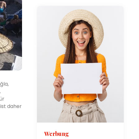
ğla,
,
ür
ist daher
Werbung