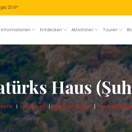
gla
20.6
°
Informationen
Entdecken
Aktivitäten
Touren
Bl
atürks Haus (Şuh
Home
Entdecken
Ägäische Region
Afyonkarahisa