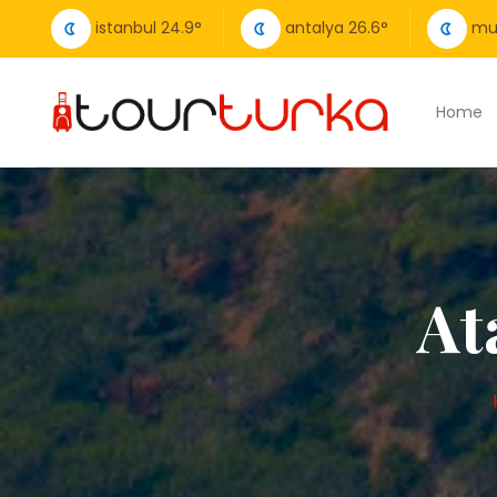
istanbul
24.9
°
antalya
26.6
°
mu
Home
At