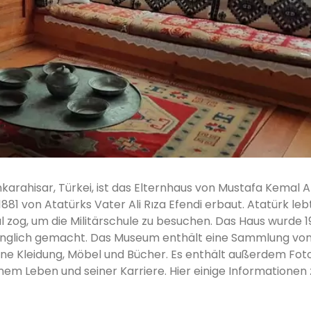
nkarahisar, Türkei, ist das Elternhaus von Mustafa Kemal A
81 von Atatürks Vater Ali Rıza Efendi erbaut. Atatürk leb
ul zog, um die Militärschule zu besuchen. Das Haus wurde 
ugänglich gemacht. Das Museum enthält eine Sammlung vo
ne Kleidung, Möbel und Bücher. Es enthält außerdem Fot
nem Leben und seiner Karriere. Hier einige Informationen