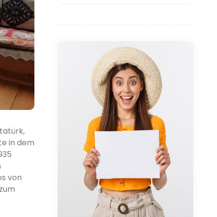
tatürk,
te in dem
1935
n
os von
 zum