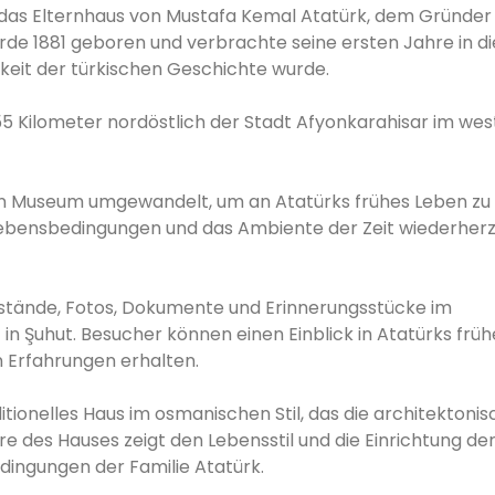
st das Elternhaus von Mustafa Kemal Atatürk, dem Gründer
urde 1881 geboren und verbrachte seine ersten Jahre in 
keit der türkischen Geschichte wurde.
a 55 Kilometer nordöstlich der Stadt Afyonkarahisar im wes
in Museum umgewandelt, um an Atatürks frühes Leben zu 
Lebensbedingungen und das Ambiente der Zeit wiederherzu
stände, Fotos, Dokumente und Erinnerungsstücke im
n Şuhut. Besucher können einen Einblick in Atatürks früh
n Erfahrungen erhalten.
ditionelles Haus im osmanischen Stil, das die architektoni
e des Hauses zeigt den Lebensstil und die Einrichtung de
edingungen der Familie Atatürk.