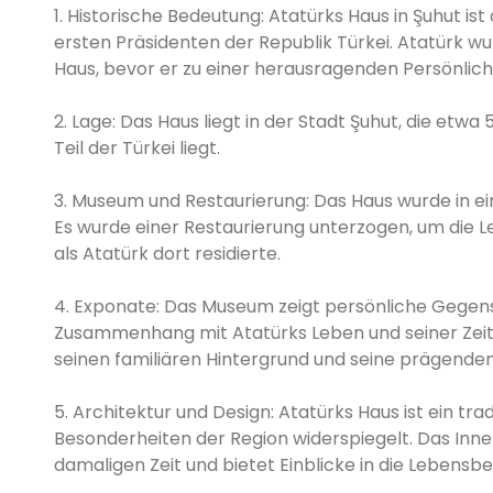
1. Historische Bedeutung: Atatürks Haus in Şuhut i
ersten Präsidenten der Republik Türkei. Atatürk w
Haus, bevor er zu einer herausragenden Persönlich
2. Lage: Das Haus liegt in der Stadt Şuhut, die etw
Teil der Türkei liegt.
3. Museum und Restaurierung: Das Haus wurde in e
Es wurde einer Restaurierung unterzogen, um die 
als Atatürk dort residierte.
4. Exponate: Das Museum zeigt persönliche Gegen
Zusammenhang mit Atatürks Leben und seiner Zeit i
seinen familiären Hintergrund und seine prägende
5. Architektur und Design: Atatürks Haus ist ein tra
Besonderheiten der Region widerspiegelt. Das Inner
damaligen Zeit und bietet Einblicke in die Lebensb