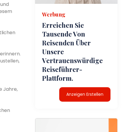
 und
diesem
Werbung
Erreichen Sie
tlichen
Tausende Von
Reisenden Über
Unsere
erinnern.
Vertrauenswürdige
stellen,
Reiseführer-
Plattform.
e Jahre,
Anzeigen Erstellen
schen
r