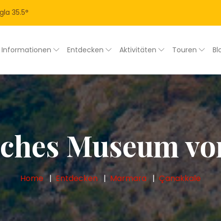
gla
35.5
°
Informationen
Entdecken
Aktivitäten
Touren
Bl
sches Museum vo
Home
Entdecken
Marmara
Çanakkale