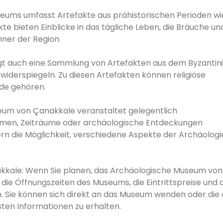
seums umfasst Artefakte aus prähistorischen Perioden wi
kte bieten Einblicke in das tägliche Leben, die Bräuche un
ner der Region.
gt auch eine Sammlung von Artefakten aus dem Byzantin
n widerspiegeln. Zu diesen Artefakten können religiöse
de gehören.
eum von Çanakkale veranstaltet gelegentlich
emen, Zeiträume oder archäologische Entdeckungen
rn die Möglichkeit, verschiedene Aspekte der Archäologi
kkale: Wenn Sie planen, das Archäologische Museum von
ie Öffnungszeiten des Museums, die Eintrittspreise und a
n. Sie können sich direkt an das Museum wenden oder die of
ten Informationen zu erhalten.