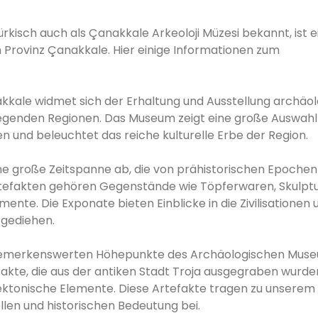
isch auch als Çanakkale Arkeoloji Müzesi bekannt, ist e
n Provinz Çanakkale. Hier einige Informationen zum
kkale widmet sich der Erhaltung und Ausstellung archäol
iegenden Regionen. Das Museum zeigt eine große Auswahl
 und beleuchtet das reiche kulturelle Erbe der Region.
e große Zeitspanne ab, die von prähistorischen Epochen 
Artefakten gehören Gegenstände wie Töpferwaren, Skulpt
te. Die Exponate bieten Einblicke in die Zivilisationen 
 gediehen.
 bemerkenswerten Höhepunkte des Archäologischen Mus
fakte, die aus der antiken Stadt Troja ausgegraben wurde
ektonische Elemente. Diese Artefakte tragen zu unserem
llen und historischen Bedeutung bei.