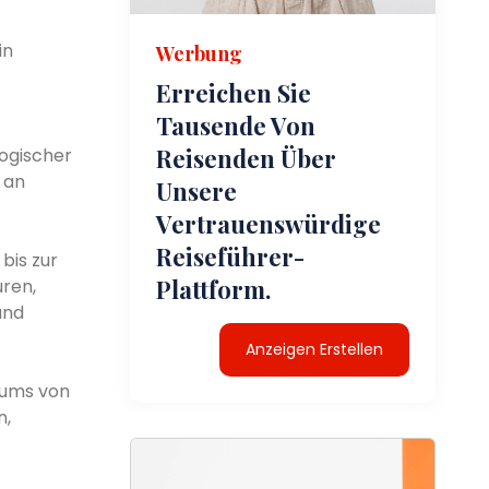
in
Werbung
Erreichen Sie
Tausende Von
Reisenden Über
ogischer
 an
Unsere
Vertrauenswürdige
Reiseführer-
bis zur
Plattform.
uren,
und
Anzeigen Erstellen
eums von
n,