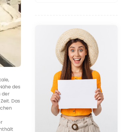
ale,
 Nähe des
 der
Zeit. Das
lichen
er
nthält