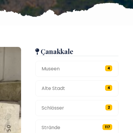
Çanakkale
Museen
4
Alte Stadt
4
Schlösser
2
Strände
117