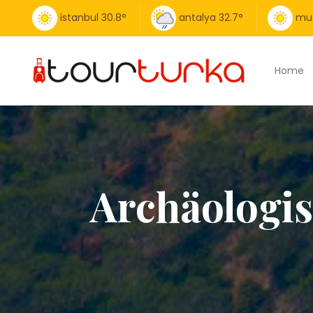
istanbul
30.8
°
antalya
32.7
°
mu
Home
Archäologi