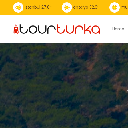
istanbul
27.8
°
antalya
32.9
°
mu
Home