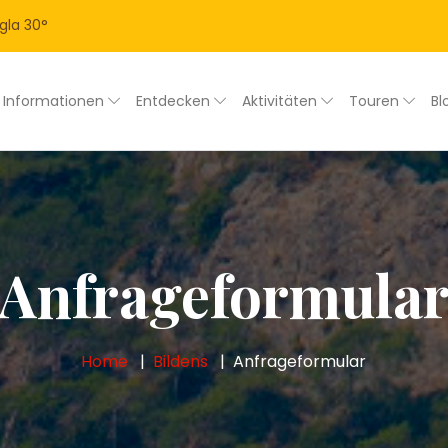
gla
30
°
Informationen
Entdecken
Aktivitäten
Touren
Bl
Anfrageformula
Home
Bildens
Anfrageformular