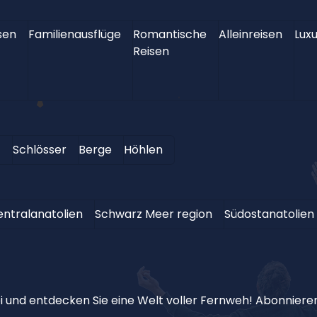
sen
Familienausflüge
Romantische
Alleinreisen
Luxu
Reisen
t
Schlösser
Berge
Höhlen
entralanatolien
Schwarz Meer region
Südostanatolien
 und entdecken Sie eine Welt voller Fernweh! Abonnieren