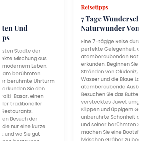
Reisetipps
7 Tage Wunderschöne
Naturwunder Von Muğla
Eine 7-tägige Reise durch Muğla bietet die
perfekte Gelegenheit, die
atemberaubenden Naturwunder zu
erkunden. Beginnen Sie mit den berühmten
Stränden von Ölüdeniz, wo das türkisfarbene
Wasser und die Blaue Lagune
atemberaubende Ausblicke bieten.
Besuchen Sie das Butterfly Valley, ein
verstecktes Juwel, umgeben von hohen
Klippen und üppigem Grün. Erkunden Sie die
unberührte Schönheit des Dalyan-Flusses
und seiner berühmten Schlammbäder oder
machen Sie eine Bootsfahrt, um die alten
lykischen Gräber zu besichtigen, die in die